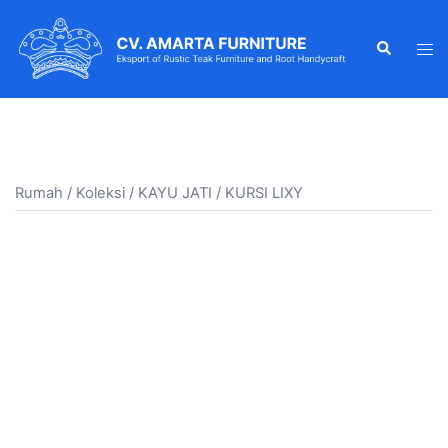
Lewati
ke
Mencari
Alih
konten
men
Rumah
/
Koleksi
/
KAYU JATI
/ KURSI LIXY